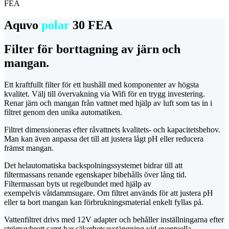
FEA
Aquvo
polar
30 FEA
Filter för borttagning av järn och
mangan.
Ett kraftfullt filter för ett hushåll med komponenter av högsta
kvalitet. Välj till övervakning via Wifi för en trygg investering.
Renar järn och mangan från vattnet med hjälp av luft som tas in i
filtret genom den unika automatiken.
Filtret dimensioneras efter råvattnets kvalitets- och kapacitetsbehov.
Man kan även anpassa det till att justera lågt pH eller reducera
främst mangan.
Det helautomatiska backspolningssystemet bidrar till att
filtermassans renande egenskaper bibehålls över lång tid.
Filtermassan byts ut regelbundet med hjälp av
exempelvis våtdammsugare. Om filtret används för att justera pH
eller ta bort mangan kan förbrukningsmaterial enkelt fyllas på.
Vattenfiltret drivs med 12V adapter och behåller inställningarna efter
strömavbrott samt har säkerhetsavstängning vid eventuella