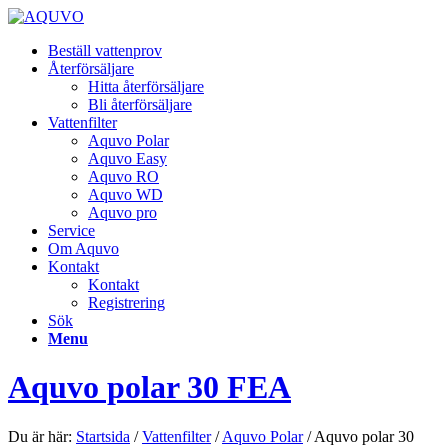
Beställ vattenprov
Återförsäljare
Hitta återförsäljare
Bli återförsäljare
Vattenfilter
Aquvo Polar
Aquvo Easy
Aquvo RO
Aquvo WD
Aquvo pro
Service
Om Aquvo
Kontakt
Kontakt
Registrering
Sök
Menu
Aquvo polar 30 FEA
Du är här:
Startsida
/
Vattenfilter
/
Aquvo Polar
/
Aquvo polar 30