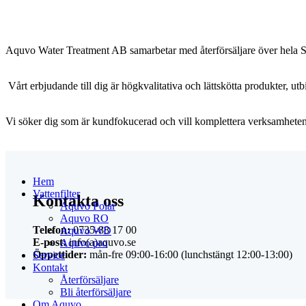
Aquvo Water Treatment AB samarbetar med återförsäljare över hela Sve
Vårt erbjudande till dig är högkvalitativa och lättskötta produkter, utb
Vi söker dig som är kundfokucerad och vill komplettera verksamheten 
Hem
Vattenfilter
Kontakta oss
Aquvo Polar
Aquvo RO
Telefon:
0735-88 17 00
Aquvo WD
E-post:
info(a)aquvo.se
Aquvo pro
Öppettider:
mån-fre 09:00-16:00 (lunchstängt 12:00-13:00)
Service
Kontakt
Återförsäljare
Bli återförsäljare
Om Aquvo