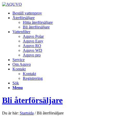
Beställ vattenprov
Återförsäljare
Hitta återförsäljare
Bli återförsäljare
Vattenfilter
Aquvo Polar
Aquvo Easy
Aquvo RO
Aquvo WD
Aquvo pro
Service
Om Aquvo
Kontakt
Kontakt
Registrering
Sök
Menu
Bli återförsäljare
Du är här:
Startsida
/
Bli återförsäljare