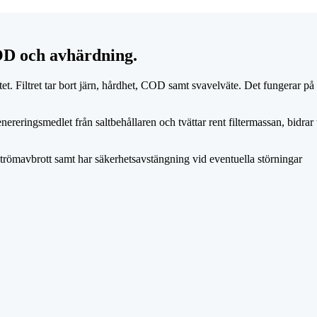
COD och avhärdning.
itet. Filtret tar bort järn, hårdhet, COD samt svavelväte. Det fungerar
eringsmedlet från saltbehållaren och tvättar rent filtermassan, bidrar t
 strömavbrott samt har säkerhetsavstängning vid eventuella störningar