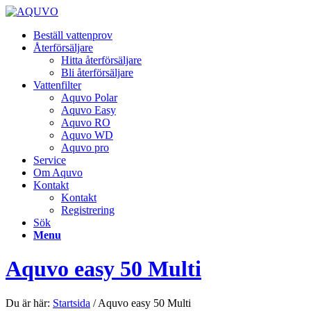
Beställ vattenprov
Återförsäljare
Hitta återförsäljare
Bli återförsäljare
Vattenfilter
Aquvo Polar
Aquvo Easy
Aquvo RO
Aquvo WD
Aquvo pro
Service
Om Aquvo
Kontakt
Kontakt
Registrering
Sök
Menu
Aquvo easy 50 Multi
Du är här:
Startsida
/
Aquvo easy 50 Multi